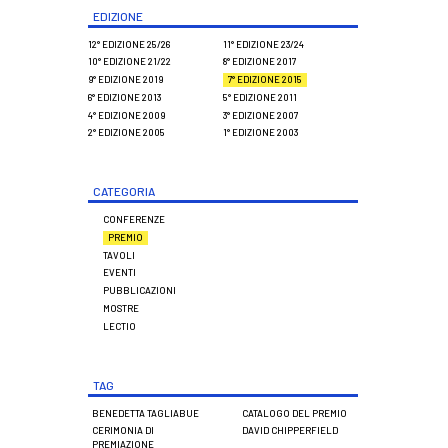
EDIZIONE
12° EDIZIONE 25/26
11° EDIZIONE 23/24
10° EDIZIONE 21/22
8° EDIZIONE 2017
9° EDIZIONE 2019
7° EDIZIONE 2015
6° EDIZIONE 2013
5° EDIZIONE 2011
4° EDIZIONE 2009
3° EDIZIONE 2007
2° EDIZIONE 2005
1° EDIZIONE 2003
CATEGORIA
CONFERENZE
PREMIO
TAVOLI
EVENTI
PUBBLICAZIONI
MOSTRE
LECTIO
TAG
BENEDETTA TAGLIABUE
CATALOGO DEL PREMIO
CERIMONIA DI
DAVID CHIPPERFIELD
PREMIAZIONE