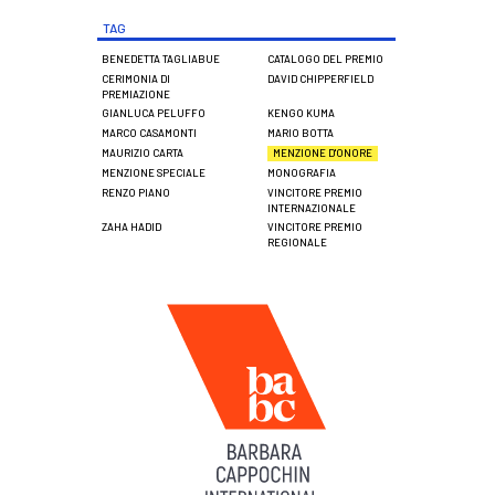
TAG
BENEDETTA TAGLIABUE
CATALOGO DEL PREMIO
CERIMONIA DI
DAVID CHIPPERFIELD
PREMIAZIONE
GIANLUCA PELUFFO
KENGO KUMA
MARCO CASAMONTI
MARIO BOTTA
MAURIZIO CARTA
MENZIONE D'ONORE
MENZIONE SPECIALE
MONOGRAFIA
RENZO PIANO
VINCITORE PREMIO
INTERNAZIONALE
ZAHA HADID
VINCITORE PREMIO
REGIONALE