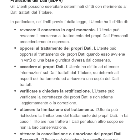
Protezione dei Dati (GDPR)
Gli Utenti possono esercitare determinati diritti con riferimento ai
Dati trattati dal Titolare.
In particolare, nei limiti previsti dalla legge, l’Utente ha il diritto di:
revocare il consenso in ogni momento.
L’Utente può
revocare il consenso al trattamento dei propri Dati Personali
precedentemente espresso.
opporsi al trattamento dei propri Dati.
L’Utente può
opporsi al trattamento dei propri Dati quando esso avviene
in virtù di una base giuridica diversa dal consenso.
accedere ai propri Dati.
L’Utente ha diritto ad ottenere
informazioni sui Dati trattati dal Titolare, su determinati
aspetti del trattamento ed a ricevere una copia dei Dati
trattati.
verificare e chiedere la rettificazione.
L’Utente può
verificare la correttezza dei propri Dati e richiederne
l’aggiornamento o la correzione.
ottenere la limitazione del trattamento.
L’Utente può
richiedere la limitazione del trattamento dei propri Dati. In tal
caso il Titolare non tratterà i Dati per alcun altro scopo se
non la loro conservazione.
ottenere la cancellazione o rimozione dei propri Dati
Personali.
L’Utente può richiedere la cancellazione dei