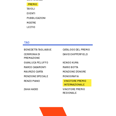
PREMIO
TAVOLI
EVENTI
PUBBLICAZIONI
MOSTRE
LECTIO
TAG
BENEDETTA TAGLIABUE
CATALOGO DEL PREMIO
CERIMONIA DI
DAVID CHIPPERFIELD
PREMIAZIONE
GIANLUCA PELUFFO
KENGO KUMA
MARCO CASAMONTI
MARIO BOTTA
MAURIZIO CARTA
MENZIONE D'ONORE
MENZIONE SPECIALE
MONOGRAFIA
RENZO PIANO
VINCITORE PREMIO
INTERNAZIONALE
ZAHA HADID
VINCITORE PREMIO
REGIONALE